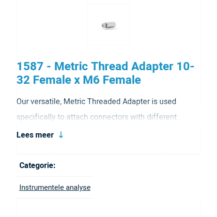
1587 - Metric Thread Adapter 10-
32 Female x M6 Female
Our versatile, Metric Threaded Adapter is used
specifically to attach connectors with different
threads. It is made from stainless steel, which offers
Lees meer
durability and strength. Our metric adapter has a
Female 10-32 Coned to Male M6 Flat Bottom Thread
Categorie:
Port Configuration.
Instrumentele analyse