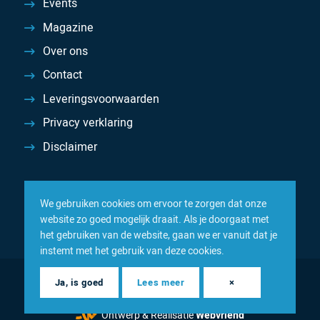
Events
Magazine
Over ons
Contact
Leveringsvoorwaarden
Privacy verklaring
Disclaimer
We gebruiken cookies om ervoor te zorgen dat onze
website zo goed mogelijk draait. Als je doorgaat met
het gebruiken van de website, gaan we er vanuit dat je
instemt met het gebruik van deze cookies.
© 2026 Inacom — Sterk in spareparts, consumables en
Ja, is goed
Lees meer
×
componenten
Ontwerp & Realisatie
Webvriend