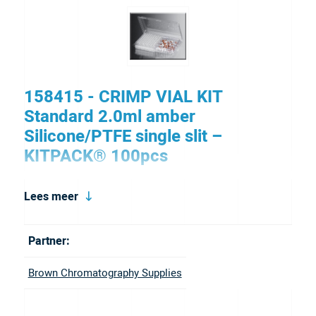
158415 - CRIMP VIAL KIT
Standard 2.0ml amber
Silicone/PTFE single slit –
KITPACK® 100pcs
Complete kit: amber glazen vial 2,0 ml + zilveren
Lees meer
crimp seal 11mm + Silicone/PTFE single slit,
KITPACK®, 100 stuks.
Partner:
Brown Chromatography Supplies