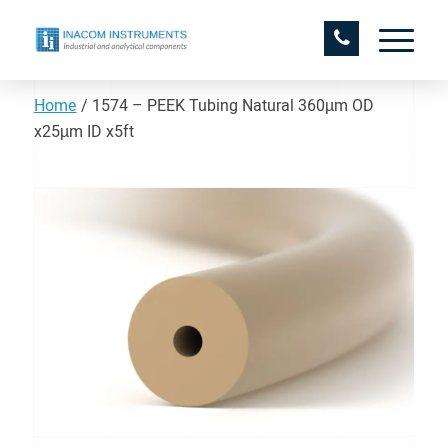
Home
/
1574 – PEEK Tubing Natural 360µm OD
x25µm ID x5ft