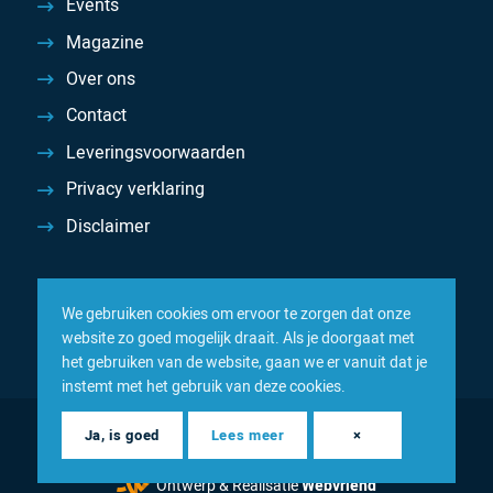
Events
Magazine
Over ons
Contact
Leveringsvoorwaarden
Privacy verklaring
Disclaimer
We gebruiken cookies om ervoor te zorgen dat onze
website zo goed mogelijk draait. Als je doorgaat met
het gebruiken van de website, gaan we er vanuit dat je
instemt met het gebruik van deze cookies.
© 2026 Inacom — Sterk in spareparts, consumables en
Ja, is goed
Lees meer
×
componenten
Ontwerp & Realisatie
Webvriend