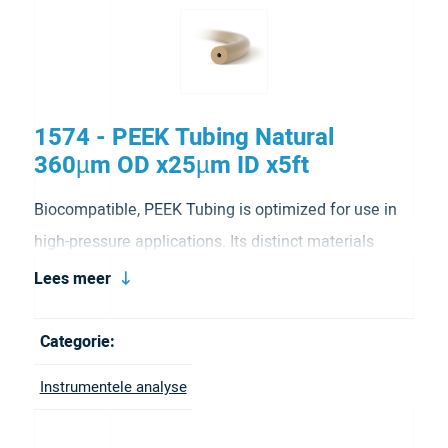
1574 - PEEK Tubing Natural
360µm OD x25µm ID x5ft
Biocompatible, PEEK Tubing is optimized for use in
high-pressure applications. Its distinct materials
make it inert to most solvents and give it a smooth
Lees meer
internal surface that improves the resolution of
sample bands. We have developed a variety of color
Categorie:
options for easy coding and identification. It is
Instrumentele analyse
natural color.