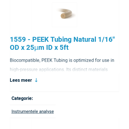
1559 - PEEK Tubing Natural 1/16"
OD x 25µm ID x 5ft
Biocompatible, PEEK Tubing is optimized for use in
high-pressure applications. Its distinct materials
make it inert to most solvents and give it a smooth
Lees meer
internal surface that improves the resolution of
sample bands. We have developed a variety of color
Categorie:
options for easy coding and identification. It is
Instrumentele analyse
natural color.