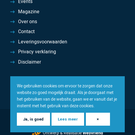
Events
Magazine
Over ons
Contact
Leveringsvoorwaarden
Privacy verklaring
Disclaimer
We gebruiken cookies om ervoor te zorgen dat onze
website zo goed mogelijk draait. Als je doorgaat met
het gebruiken van de website, gaan we er vanuit dat je
instemt met het gebruik van deze cookies.
© 2026 Inacom — Sterk in spareparts, consumables en
Ja, is goed
Lees meer
×
componenten
Ontwerp & Realisatie
Webvriend