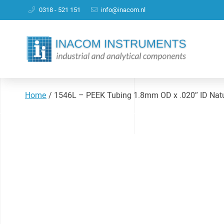
0318 - 521 151
info@inacom.nl
Home
/
1546L – PEEK Tubing 1.8mm OD x .020″ ID Natu