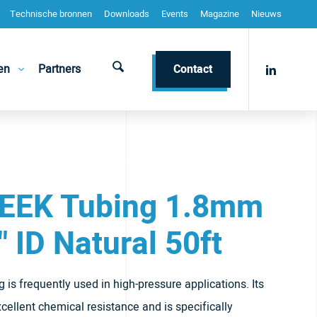
Technische bronnen
Downloads
Events
Magazine
Nieuws
en
Partners
Contact
PEEK Tubing 1.8mm
" ID Natural 50ft
is frequently used in high-pressure applications. Its
xcellent chemical resistance and is specifically