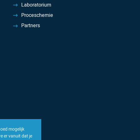
Laboratorium
Proceschemie
Partners
goed mogelijk
 er vanuit dat je