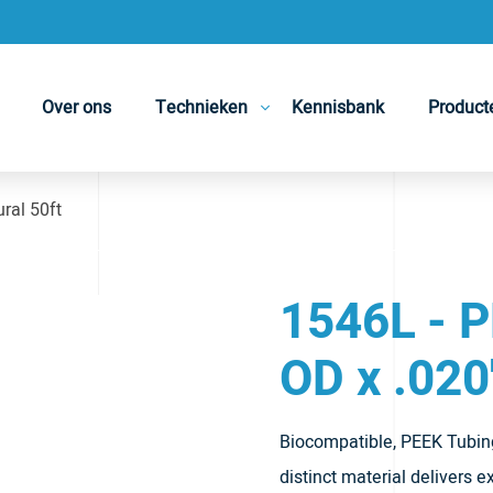
Over ons
Technieken
Kennisbank
Product
ral 50ft
1546L - 
OD x .020
Biocompatible, PEEK Tubing 
distinct material delivers e