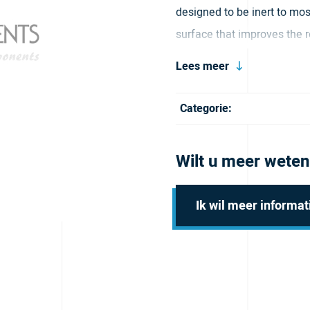
designed to be inert to mos
surface that improves the 
variety of color options for
Lees meer
50ft and 100ft and comes in
Categorie:
Wilt u meer weten
Ik wil meer informat