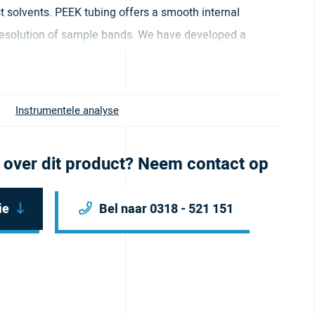
t solvents. PEEK tubing offers a smooth internal
resolution of sample bands. We have developed a
 easy coding and identification. It is offered in lengths of
 natural color.
Instrumentele analyse
 over dit product? Neem contact op
ie
Bel naar 0318 - 521 151