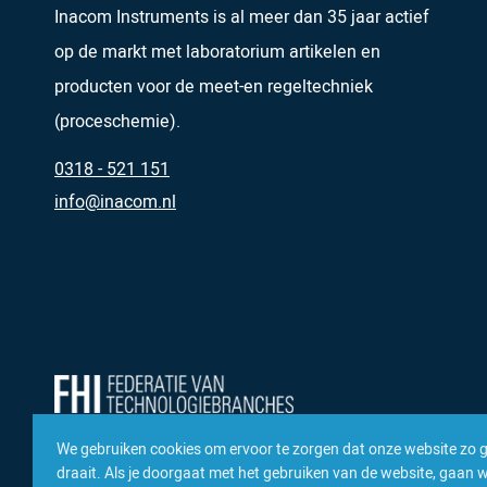
Inacom Instruments is al meer dan 35 jaar actief
op de markt met laboratorium artikelen en
producten voor de meet-en regeltechniek
(proceschemie).
0318 - 521 151
info@inacom.nl
We gebruiken cookies om ervoor te zorgen dat onze website zo 
draait. Als je doorgaat met het gebruiken van de website, gaan we