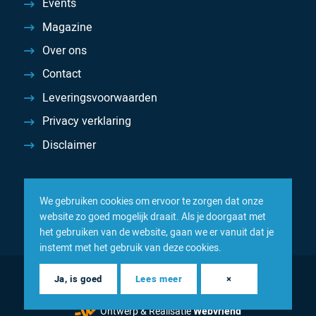
Events
Magazine
Over ons
Contact
Leveringsvoorwaarden
Privacy verklaring
Disclaimer
We gebruiken cookies om ervoor te zorgen dat onze
website zo goed mogelijk draait. Als je doorgaat met
het gebruiken van de website, gaan we er vanuit dat je
instemt met het gebruik van deze cookies.
© 2026 Inacom — Sterk in spareparts, consumables en
Ja, is goed
Lees meer
×
componenten
Ontwerp & Realisatie
Webvriend