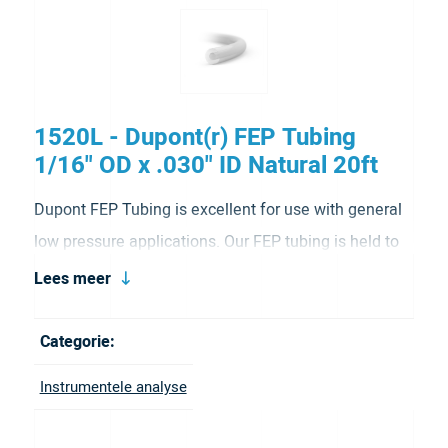
1520L - Dupont(r) FEP Tubing
1/16" OD x .030" ID Natural 20ft
Dupont FEP Tubing is excellent for use with general
low pressure applications. Our FEP tubing is held to
extremely tight tolerances and has a lower gas
Lees meer
permeability. We offer our FEP tubing in color tinted
options that are translucent, making it easy to
Categorie:
identify transfer lines and still be able to watch fluids
Instrumentele analyse
flow. Our color coding system also allows for simple
detection of tubing thru-hole size. Colors available