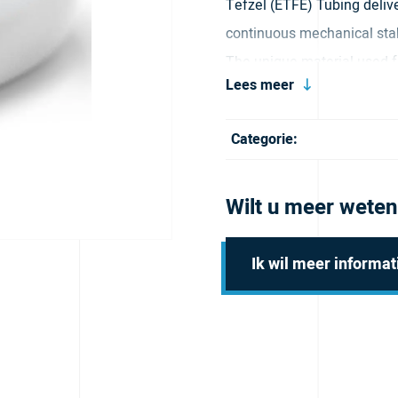
Tefzel (ETFE) Tubing deliv
continuous mechanical stabil
The unique material used fo
Lees meer
offered in lengths of 50ft 
Categorie:
Wilt u meer weten
Ik wil meer informat