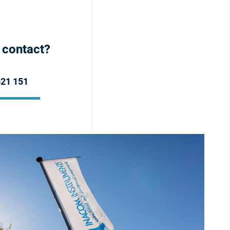
h contact?
521 151