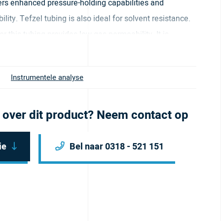
ers enhanced pressure-holding capabilities and
ity. Tefzel tubing is also ideal for solvent resistance.
r this tubing provides low gas permeability. It is
and 100ft and comes in natural color.
Instrumentele analyse
 over dit product? Neem contact op
ie
Bel naar 0318 - 521 151