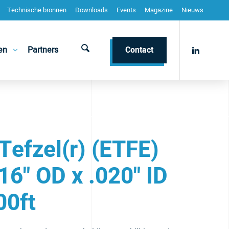
Technische bronnen
Downloads
Events
Magazine
Nieuws
en
Partners
Contact
Tefzel(r) (ETFE)
16" OD x .020" ID
00ft