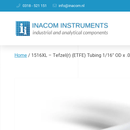
0318 - 521 151
info@inacom.nl
Home
/
1516XL – Tefzel(r) (ETFE) Tubing 1/16″ OD x .0