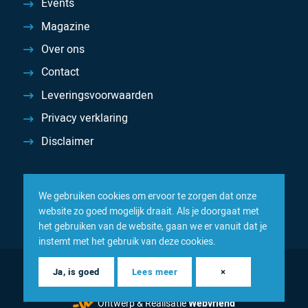
Events
Magazine
Over ons
Contact
Leveringsvoorwaarden
Privacy verklaring
Disclaimer
We gebruiken cookies om ervoor te zorgen dat onze
website zo goed mogelijk draait. Als je doorgaat met
het gebruiken van de website, gaan we er vanuit dat je
instemt met het gebruik van deze cookies.
© 2026 Inacom — Sterk in spareparts, consumables en
Ja, is goed
Lees meer
×
componenten
Ontwerp & Realisatie
Webvriend