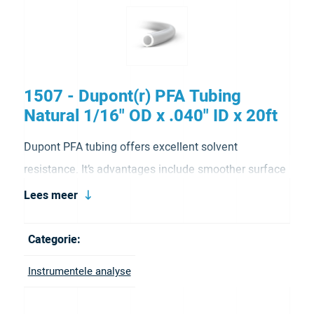
1507 - Dupont(r) PFA Tubing
Natural 1/16" OD x .040" ID x 20ft
Dupont PFA tubing offers excellent solvent
resistance. It’s advantages include smoother surface
texture, higher continuous service temperature and
Lees meer
superior polymer purity. Dupont PFA tubing is the
clear choice for professionals in the medical and
Categorie:
semi-conductor markets. It comes in natural color.
Instrumentele analyse