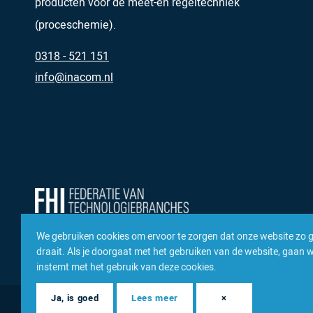
producten voor de meet-en regeltechniek
(proceschemie).
0318 - 521 151
info@inacom.nl
We gebruiken cookies om ervoor te zorgen dat onze website zo 
draait. Als je doorgaat met het gebruiken van de website, gaan we
instemt met het gebruik van deze cookies.
Ja, is goed
Lees meer
×
© 2026 Inacom — Sterk in spareparts, consumables en compon