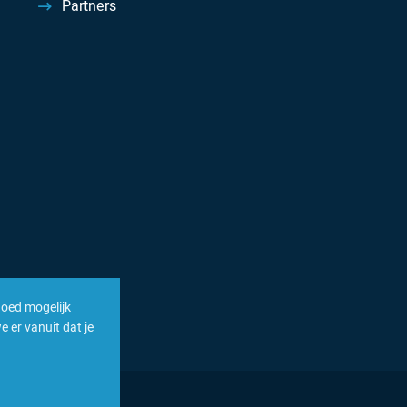
Partners
goed mogelijk
 er vanuit dat je
enten