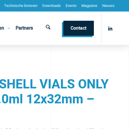
Technische bronnen
Downloads
Events
Magazine
Nieuws
en
Partners
Contact
 SHELL VIALS ONLY
.0ml 12x32mm –