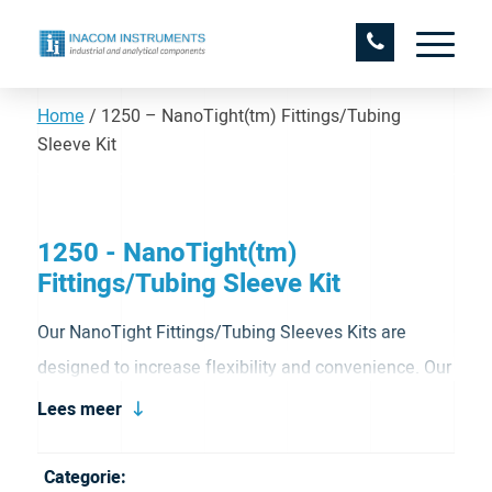
Home
/
1250 – NanoTight(tm) Fittings/Tubing
Sleeve Kit
1250 - NanoTight(tm)
Fittings/Tubing Sleeve Kit
Our NanoTight Fittings/Tubing Sleeves Kits are
designed to increase flexibility and convenience. Our
Kit contains several sleeving options to connect
Lees meer
tubing that ranges from 70um to 825 um OD. The kit
also contains fittings and unions to complete the
Categorie: