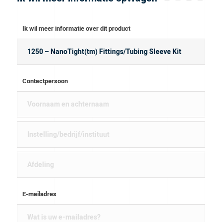
336N Fitting, Nanotight™, Headless, With F-142N Fer,
10-32, Natural 2 – P-779-01 Union Body, 10-32,
Ik wil meer informatie over dit product
Peek™, .005 In Thru Hole, Peek™
Contactpersoon
E-mailadres