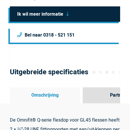
Ik wil meer informatie
Bel naar 0318 - 521 151
Uitgebreide specificaties
Omschrijving
Partner
De Omnifit® Q-serie flesdop voor GL45 flessen heeft
2 × ¼”-28 UNF fittingpoorten met aan/uit-kleppen per