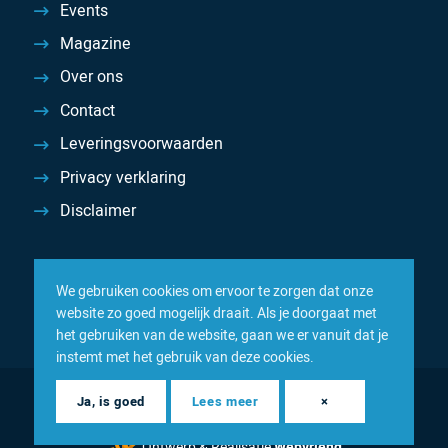
Events
Magazine
Over ons
Contact
Leveringsvoorwaarden
Privacy verklaring
Disclaimer
We gebruiken cookies om ervoor te zorgen dat onze
website zo goed mogelijk draait. Als je doorgaat met
het gebruiken van de website, gaan we er vanuit dat je
instemt met het gebruik van deze cookies.
© 2026 Inacom — Sterk in spareparts, consumables en
Ja, is goed
Lees meer
×
componenten
Ontwerp & Realisatie
Webvriend