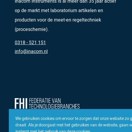
Inacom Instruments is al meer dan 35 jaar actief
op de markt met laboratorium artikelen en
producten voor de meet-en regeltechniek
(proceschemie).
0318 - 521 151
info@inacom.nl
We gebruiken cookies om ervoor te zorgen dat onze website zo 
draait. Als je doorgaat met het gebruiken van de website, gaan we
instemt met het gebruik van deze cookies.