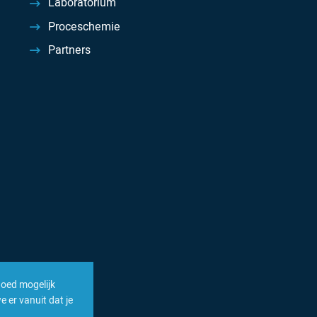
Laboratorium
Proceschemie
Partners
goed mogelijk
 er vanuit dat je