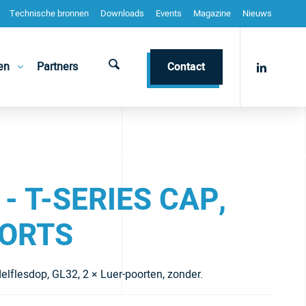
Technische bronnen
Downloads
Events
Magazine
Nieuws
en
Partners
Contact
 - T-SERIES CAP,
PORTS
elflesdop, GL32, 2 × Luer-poorten, zonder.