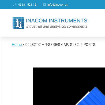
0318 - 521 151
info@inacom.nl
Home
/
00932T-2 – T-SERIES CAP, GL32, 2 PORTS