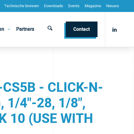
Technische bronnen
Downloads
Events
Magazine
Nieuws
en
Partners
Contact
CS5B - CLICK-N-
 1/4"-28, 1/8",
K 10 (USE WITH