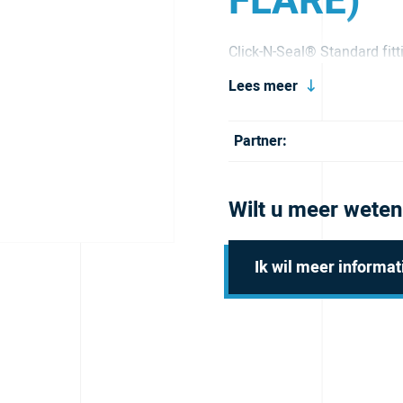
FLARE)
Click-N-Seal® Standard fitti
Lees meer
Partner:
Wilt u meer weten
Ik wil meer informat