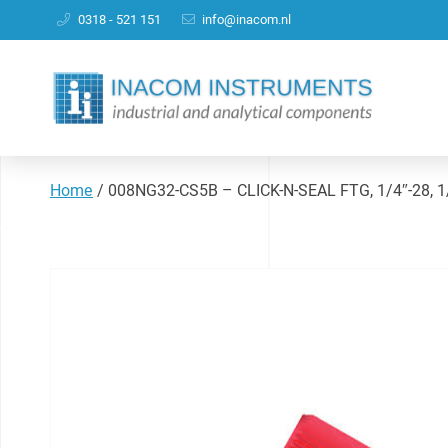
0318 - 521 151
info@inacom.nl
Home
/
008NG32-CS5B – CLICK-N-SEAL FTG, 1/4″-28, 1