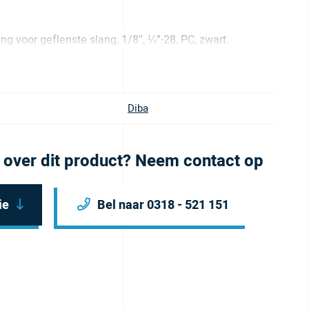
ng voor geflenste slang, 1/8″, ¼”-28, PC, zwart.
Diba
 over dit product? Neem contact op
ie
Bel naar 0318 - 521 151