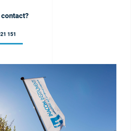
h contact?
521 151