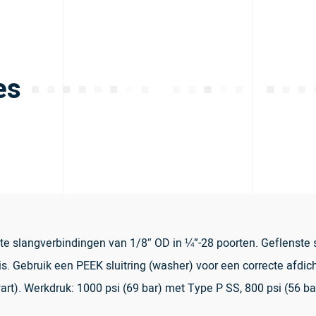
es
te slangverbindingen van 1/8″ OD in ¼”-28 poorten. Geflenste s
s. Gebruik een PEEK sluitring (washer) voor een correcte afdich
rt). Werkdruk: 1000 psi (69 bar) met Type P SS, 800 psi (56 b