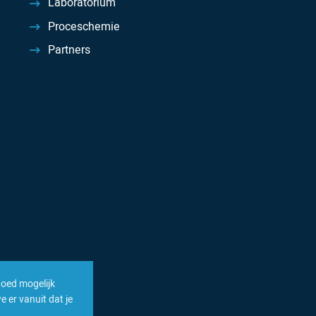
Laboratorium
Proceschemie
Partners
goed mogelijk
 er vanuit dat je