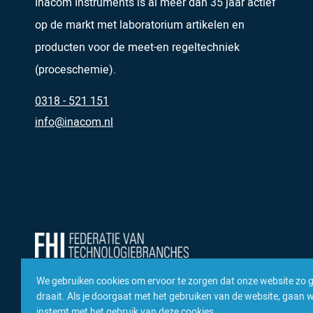
Inacom Instruments is al meer dan 35 jaar actief
op de markt met laboratorium artikelen en
producten voor de meet-en regeltechniek
(proceschemie).
0318 - 521 151
info@inacom.nl
We gebruiken cookies om ervoor te zorgen dat onze website zo 
draait. Als je doorgaat met het gebruiken van de website, gaan we
instemt met het gebruik van deze cookies.