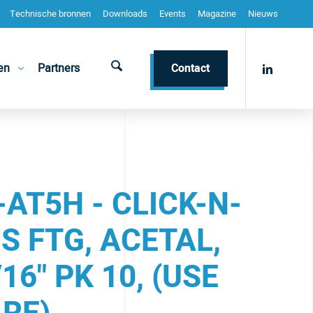
Technische bronnen
Downloads
Events
Magazine
Nieuws
en
Partners
Contact
AT5H - CLICK-N-
S FTG, ACETAL,
/16" PK 10, (USE