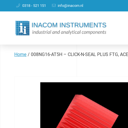
0318 - 521 151
info@inacom.nl
Home
/
008NG16-AT5H – CLICK-N-SEAL PLUS FTG, ACET