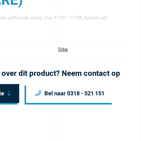
ARE)
oor geflenste slang, t/m 1/16″, ¼”-28, Acetal, wit.
Diba
 over dit product? Neem contact op
ie
Bel naar 0318 - 521 151