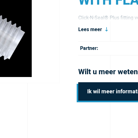
WITH FL
Click-N-Seal® Plus fitting v
Lees meer
Partner:
Wilt u meer weten
Ik wil meer informat