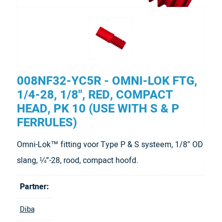
008NF32-YC5R - OMNI-LOK FTG,
1/4-28, 1/8", RED, COMPACT
HEAD, PK 10 (USE WITH S & P
FERRULES)
Omni-Lok™ fitting voor Type P & S systeem, 1/8″ OD
slang, ¼”-28, rood, compact hoofd.
Partner:
Diba