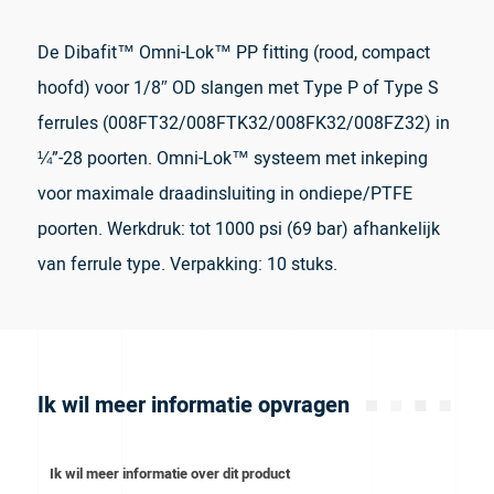
De Dibafit™ Omni-Lok™ PP fitting (rood, compact
hoofd) voor 1/8″ OD slangen met Type P of Type S
ferrules (008FT32/008FTK32/008FK32/008FZ32) in
¼”-28 poorten. Omni-Lok™ systeem met inkeping
voor maximale draadinsluiting in ondiepe/PTFE
poorten. Werkdruk: tot 1000 psi (69 bar) afhankelijk
van ferrule type. Verpakking: 10 stuks.
Ik wil meer informatie opvragen
Ik wil meer informatie over dit product