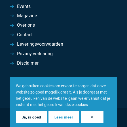
Events
Magazine
Over ons
Contact
Leveringsvoorwaarden
Privacy verklaring
Disclaimer
We gebruiken cookies om ervoor te zorgen dat onze
website zo goed mogelijk draait. Als je doorgaat met
het gebruiken van de website, gaan we er vanuit dat je
instemt met het gebruik van deze cookies.
© 2026 Inacom — Sterk in spareparts, consumables en
Ja, is goed
Lees meer
×
componenten