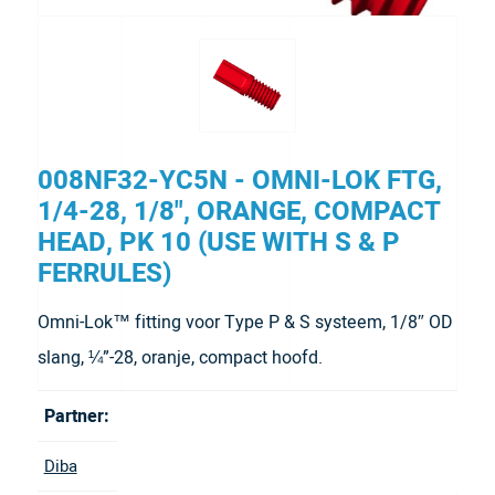
008NF32-YC5N - OMNI-LOK FTG,
1/4-28, 1/8", ORANGE, COMPACT
HEAD, PK 10 (USE WITH S & P
FERRULES)
Omni-Lok™ fitting voor Type P & S systeem, 1/8″ OD
slang, ¼”-28, oranje, compact hoofd.
Partner:
Diba