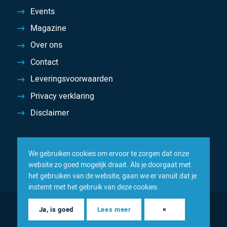
Events
Magazine
Over ons
Contact
Leveringsvoorwaarden
Privacy verklaring
Disclaimer
We gebruiken cookies om ervoor te zorgen dat onze
website zo goed mogelijk draait. Als je doorgaat met
het gebruiken van de website, gaan we er vanuit dat je
instemt met het gebruik van deze cookies.
© 2026 Inacom — Sterk in spareparts, consumables en
Ja, is goed
Lees meer
×
componenten