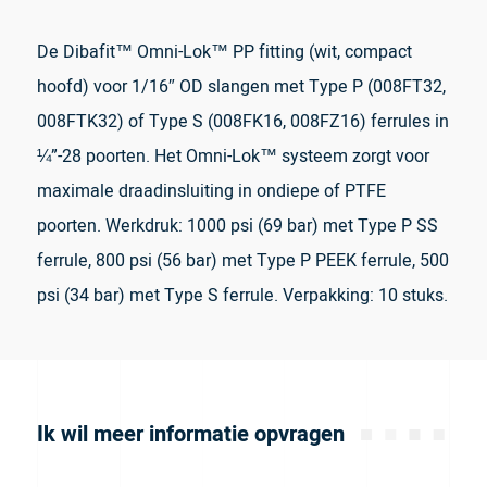
De Dibafit™ Omni-Lok™ PP fitting (wit, compact
hoofd) voor 1/16″ OD slangen met Type P (008FT32,
008FTK32) of Type S (008FK16, 008FZ16) ferrules in
¼”-28 poorten. Het Omni-Lok™ systeem zorgt voor
maximale draadinsluiting in ondiepe of PTFE
poorten. Werkdruk: 1000 psi (69 bar) met Type P SS
ferrule, 800 psi (56 bar) met Type P PEEK ferrule, 500
psi (34 bar) met Type S ferrule. Verpakking: 10 stuks.
Ik wil meer informatie opvragen