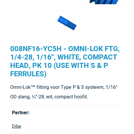
008NF16-YC5H - OMNI-LOK FTG,
1/4-28, 1/16", WHITE, COMPACT
HEAD, PK 10 (USE WITH S & P
FERRULES)
Omni-Lok™ fitting voor Type P & S systeem, 1/16″
OD slang, ¼”-28, wit, compact hoofd.
Partner:
Diba