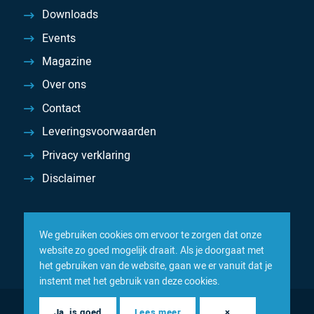
Downloads
Events
Magazine
Over ons
Contact
Leveringsvoorwaarden
Privacy verklaring
Disclaimer
We gebruiken cookies om ervoor te zorgen dat onze
website zo goed mogelijk draait. Als je doorgaat met
het gebruiken van de website, gaan we er vanuit dat je
instemt met het gebruik van deze cookies.
© 2026 Inacom — Sterk in spareparts, consumables en
Ja, is goed
Lees meer
×