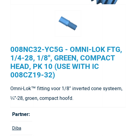
008NC32-YC5G - OMNI-LOK FTG,
1/4-28, 1/8", GREEN, COMPACT
HEAD, PK 10 (USE WITH IC
008CZ19-32)
Omni-Lok™ fitting voor 1/8″ inverted cone systeem,
¼”-28, groen, compact hoofd.
Partner:
Diba