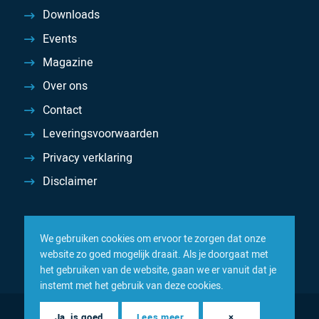
Downloads
Events
Magazine
Over ons
Contact
Leveringsvoorwaarden
Privacy verklaring
Disclaimer
We gebruiken cookies om ervoor te zorgen dat onze
website zo goed mogelijk draait. Als je doorgaat met
het gebruiken van de website, gaan we er vanuit dat je
instemt met het gebruik van deze cookies.
© 2026 Inacom — Sterk in spareparts, consumables en
Ja, is goed
Lees meer
×