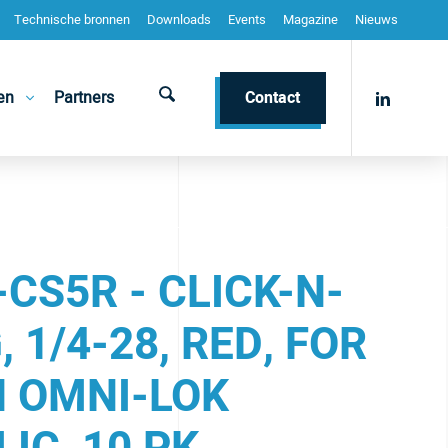
Technische bronnen
Downloads
Events
Magazine
Nieuws
en
Partners
Contact
CS5R - CLICK-N-
, 1/4-28, RED, FOR
H OMNI-LOK