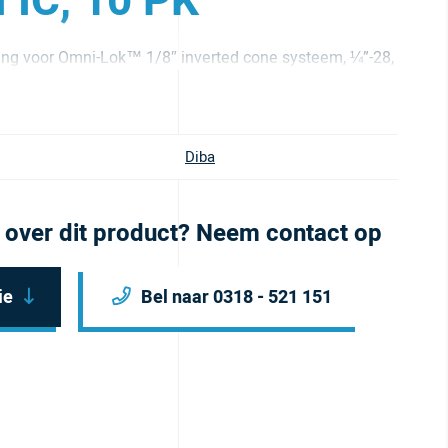
 IC, 10 PK
ting voor Omni-Lok™ 1/8″ inverted cone systeem, ¼”-28,
Diba
 over dit product? Neem contact op
ie
Bel naar 0318 - 521 151