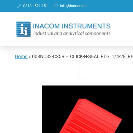
0318 - 521 151
info@inacom.nl
Home
/
008NC32-CS5R – CLICK-N-SEAL FTG, 1/4-28, R