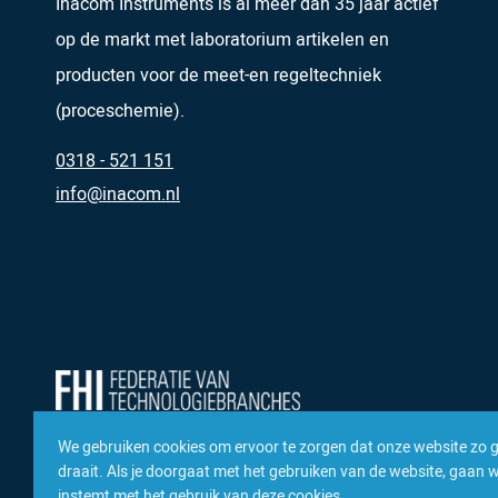
Inacom Instruments is al meer dan 35 jaar actief
op de markt met laboratorium artikelen en
producten voor de meet-en regeltechniek
(proceschemie).
0318 - 521 151
info@inacom.nl
We gebruiken cookies om ervoor te zorgen dat onze website zo 
draait. Als je doorgaat met het gebruiken van de website, gaan we
instemt met het gebruik van deze cookies.