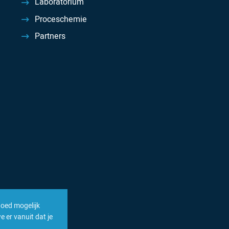
Laboratorium
Proceschemie
Partners
goed mogelijk
 er vanuit dat je