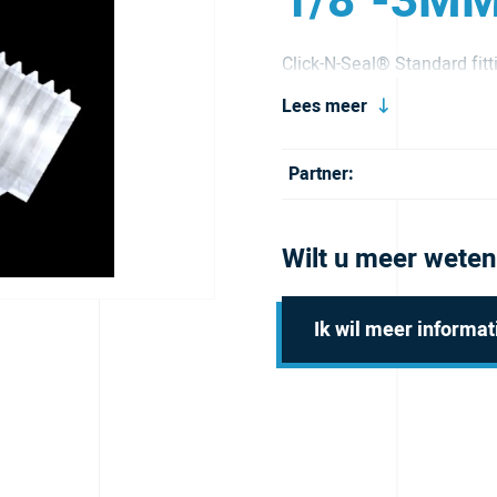
1/8"-3MM
Click-N-Seal® Standard fit
PC, rood.
Lees meer
Partner:
Wilt u meer weten
Ik wil meer informat