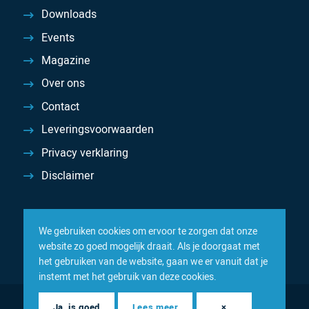
Downloads
Events
Magazine
Over ons
Contact
Leveringsvoorwaarden
Privacy verklaring
Disclaimer
We gebruiken cookies om ervoor te zorgen dat onze
website zo goed mogelijk draait. Als je doorgaat met
het gebruiken van de website, gaan we er vanuit dat je
instemt met het gebruik van deze cookies.
© 2026 Inacom — Sterk in spareparts, consumables en
Ja, is goed
Lees meer
×