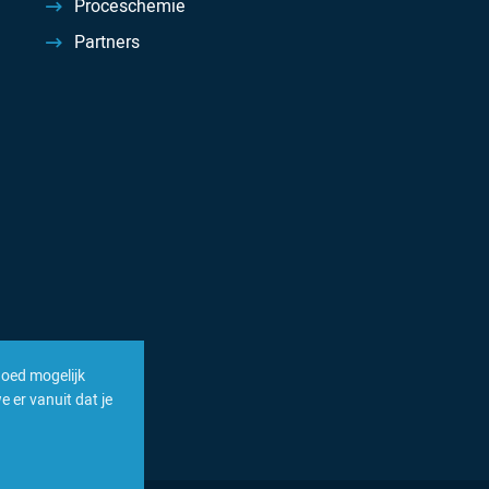
Proceschemie
Partners
goed mogelijk
 er vanuit dat je