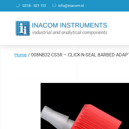
0318 - 521 151
info@inacom.nl
Home
/
008NB32-CS5R – CLICK-N-SEAL BARBED ADAPTOR