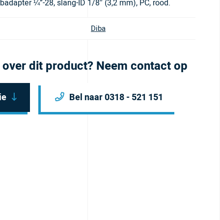
badapter ¼”-28, slang-ID 1/8″ (3,2 mm), PC, rood.
Diba
 over dit product? Neem contact op
ie
Bel naar 0318 - 521 151