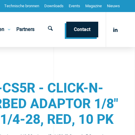
Technische bronnen
Downloads
Events
Magazine
Nieuws
en
Partners
Contact
CS5R - CLICK-N-
RBED ADAPTOR 1/8"
1/4-28, RED, 10 PK