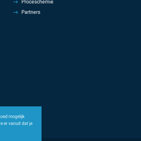
Proceschemie
Partners
goed mogelijk
 er vanuit dat je