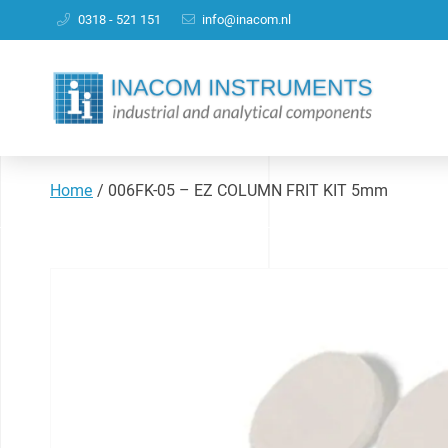
0318 - 521 151
info@inacom.nl
Home
/
006FK-05 – EZ COLUMN FRIT KIT 5mm