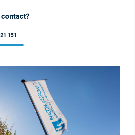
h contact?
521 151