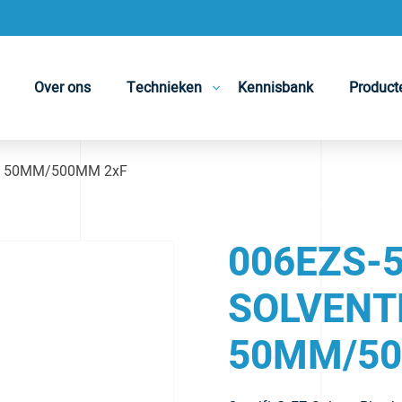
Over ons
Technieken
Kennisbank
Product
N 50MM/500MM 2xF
006EZS-5
SOLVENT
50MM/50