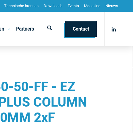
Technische bronnen
Downloads
Events
Magazine
Nieuws
en
Partners
Contact
0-50-FF - EZ
PLUS COLUMN
0MM 2xF