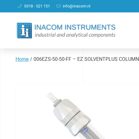
0318 - 521 151
info@inacom.nl
Home
/
006EZS-50-50-FF – EZ SOLVENTPLUS COLUM