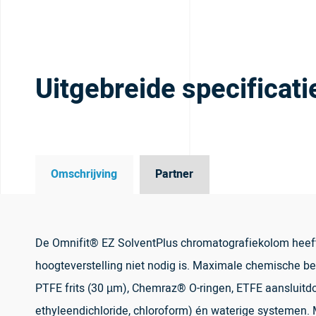
Uitgebreide specificati
Omschrijving
Partner
De Omnifit® EZ SolventPlus chromatografiekolom heef
hoogteverstelling niet nodig is. Maximale chemische bes
PTFE frits (30 µm), Chemraz® O-ringen, ETFE aansluitd
ethyleendichloride, chloroform) én waterige systemen. M