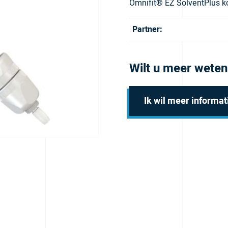
Omnifit® EZ SolventPlus k
Partner:
Wilt u meer weten
Ik wil meer informat