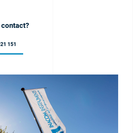
h contact?
521 151