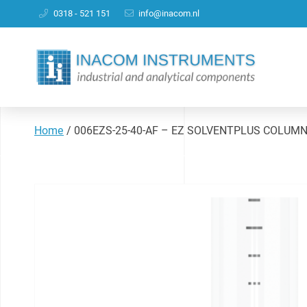
0318 - 521 151
info@inacom.nl
Home
/
006EZS-25-40-AF – EZ SOLVENTPLUS COLUM