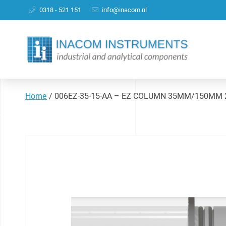
0318 - 521 151
info@inacom.nl
Home
/
006EZ-35-15-AA – EZ COLUMN 35MM/150MM 