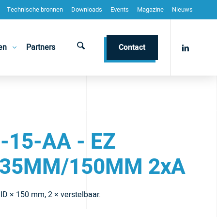
Technische bronnen
Downloads
Events
Magazine
Nieuws
en
Partners
Contact
-15-AA - EZ
35MM/150MM 2xA
D × 150 mm, 2 × verstelbaar.