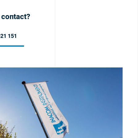
h contact?
521 151