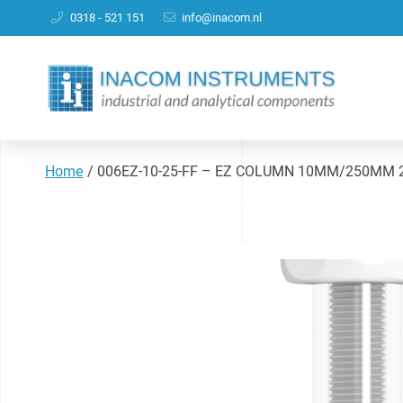
0318 - 521 151
info@inacom.nl
Home
/
006EZ-10-25-FF – EZ COLUMN 10MM/250MM 