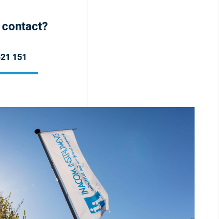
h contact?
521 151