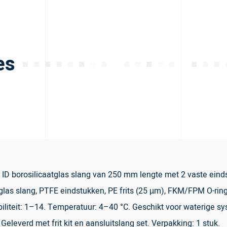
es
ID borosilicaatglas slang van 250 mm lengte met 2 vaste ein
atglas slang, PTFE eindstukken, PE frits (25 µm), FKM/FPM O-rin
biliteit: 1–14. Temperatuur: 4–40 °C. Geschikt voor waterige 
eleverd met frit kit en aansluitslang set. Verpakking: 1 stuk.