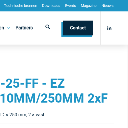
Technische bronnen
Downloads
Events
Magazine
Nieuws
en
Partners
Contact
-25-FF - EZ
10MM/250MM 2xF
D × 250 mm, 2 × vast.