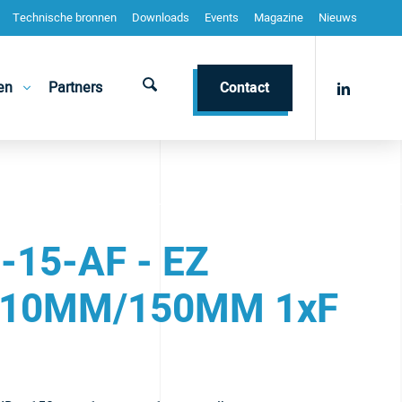
Technische bronnen
Downloads
Events
Magazine
Nieuws
en
Partners
Contact
-15-AF - EZ
10MM/150MM 1xF