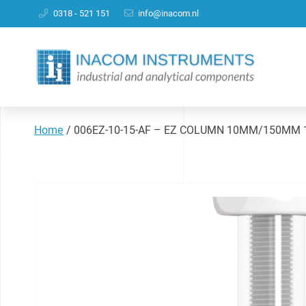
0318 - 521 151
info@inacom.nl
Home
/
006EZ-10-15-AF – EZ COLUMN 10MM/150MM 