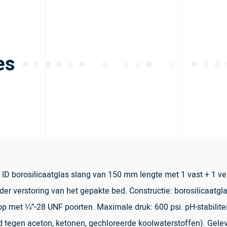
es
 borosilicaatglas slang van 150 mm lengte met 1 vast + 1 vers
r verstoring van het gepakte bed. Constructie: borosilicaatgl
dop met ¼”-28 UNF poorten. Maximale druk: 600 psi. pH-stabilit
egen aceton, ketonen, gechloreerde koolwaterstoffen). Geleverd