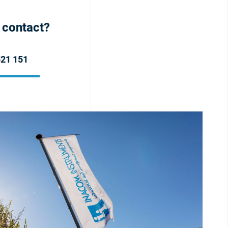
h contact?
521 151