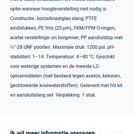
optie wanneer hoogteverstelling niet nodig is.
Constructie: borosilicaatglas slang, PTFE
eindstukken, PE frits (25 µm), FKM/FPM O-ringen,
acetal verstellings- en borgmoer, PP aansluitdop met
¼”-28 UNF poorten. Maximale druk: 1200 psi. pH-
stabiliteit: 1–14. Temperatuur: 4–40 °C. Geschikt
voor waterige systemen en de meeste LC-
oplosmiddelen (niet bestand tegen aceton, ketonen,
gechloreerde koolwaterstoffen). Geleverd met frit kit
en aansluitslang set. Verpakking: 1 stuk.
Ik wil meer informatie opvragen