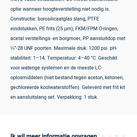
optie wanneer hoogteverstelling niet nodig is.
Constructie: borosilicaatglas slang, PTFE
eindstukken, PE frits (25 µm), FKM/FPM O-ringen,
acetal verstellings- en borgmoer, PP aansluitdop met
¼”-28 UNF poorten. Maximale druk: 1200 psi. pH-
stabiliteit: 1–14. Temperatuur: 4–40 °C. Geschikt
voor waterige systemen en de meeste LC-
oplosmiddelen (niet bestand tegen aceton, ketonen,
gechloreerde koolwaterstoffen). Geleverd met frit kit
en aansluitslang set. Verpakking: 1 stuk.
Ik wil meer informatie opvragen