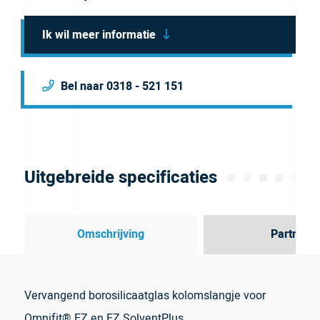
Ik wil meer informatie
Bel naar 0318 - 521 151
Uitgebreide specificaties
Omschrijving
Partner
Vervangend borosilicaatglas kolomslangje voor
Omnifit® EZ en EZ SolventPlus