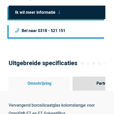
Ik wil meer informatie
Bel naar 0318 - 521 151
Uitgebreide specificaties
Omschrijving
Partner
Vervangend borosilicaatglas kolomslangje voor
Omnifit® EZ en EZ SolventPlus