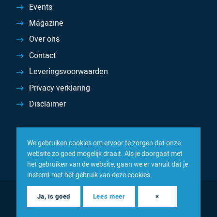
Events
Magazine
Over ons
Contact
Leveringsvoorwaarden
Privacy verklaring
Disclaimer
We gebruiken cookies om ervoor te zorgen dat onze
website zo goed mogelijk draait. Als je doorgaat met
het gebruiken van de website, gaan we er vanuit dat je
instemt met het gebruik van deze cookies.
© 2026 Inacom — Sterk in spareparts, consumables en
Ja, is goed
Lees meer
×
componenten