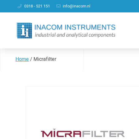
0318 - 521 151
info@inacom.nl
Home
/
Micrafilter