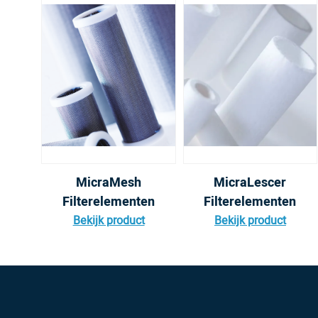
MicraMesh
MicraLescer
Filterelementen
Filterelementen
Bekijk product
Bekijk product