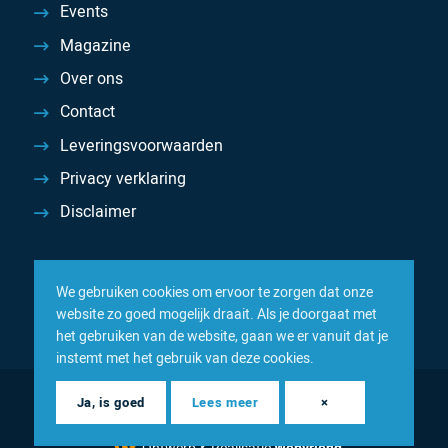
Events
Magazine
Over ons
Contact
Leveringsvoorwaarden
Privacy verklaring
Disclaimer
We gebruiken cookies om ervoor te zorgen dat onze
website zo goed mogelijk draait. Als je doorgaat met
het gebruiken van de website, gaan we er vanuit dat je
instemt met het gebruik van deze cookies.
© 2026 Inacom — Sterk in spareparts, consumables en
Ja, is goed
Lees meer
×
componenten