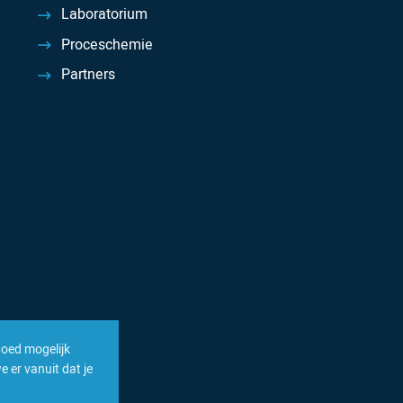
Laboratorium
Proceschemie
Partners
goed mogelijk
 er vanuit dat je