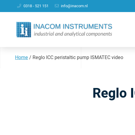
0318 - 521 151
info@inacom.nl
Home
/
Reglo ICC peristaltic pump ISMATEC video
Reglo 