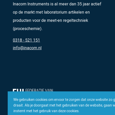
Inacom Instruments is al meer dan 35 jaar actief
op de markt met laboratorium artikelen en
producten voor de meet-en regeltechniek
(proceschemie).
0318 - 521 151
info@inacom.nl
We gebruiken cookies om ervoor te zorgen dat onze website zo 
draait. Als je doorgaat met het gebruiken van de website, gaan we
instemt met het gebruik van deze cookies.