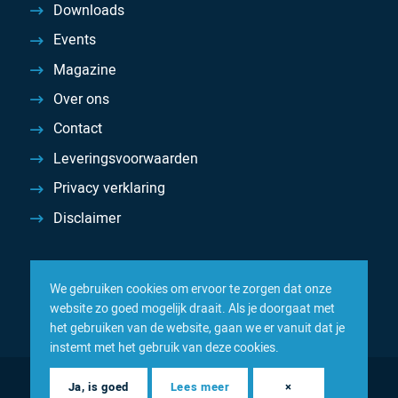
Downloads
Events
Magazine
Over ons
Contact
Leveringsvoorwaarden
Privacy verklaring
Disclaimer
We gebruiken cookies om ervoor te zorgen dat onze
website zo goed mogelijk draait. Als je doorgaat met
het gebruiken van de website, gaan we er vanuit dat je
instemt met het gebruik van deze cookies.
© 2026 Inacom — Sterk in spareparts, consumables en
Ja, is goed
Lees meer
×