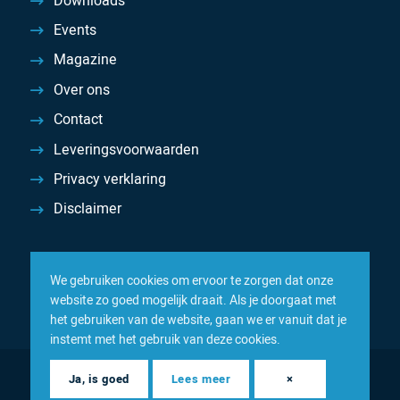
Downloads
Events
Magazine
Over ons
Contact
Leveringsvoorwaarden
Privacy verklaring
Disclaimer
We gebruiken cookies om ervoor te zorgen dat onze
website zo goed mogelijk draait. Als je doorgaat met
het gebruiken van de website, gaan we er vanuit dat je
instemt met het gebruik van deze cookies.
© 2026 Inacom — Sterk in spareparts, consumables en
Ja, is goed
Lees meer
×
componenten