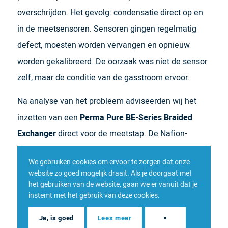
overschrijden. Het gevolg: condensatie direct op en
in de meetsensoren. Sensoren gingen regelmatig
defect, moesten worden vervangen en opnieuw
worden gekalibreerd. De oorzaak was niet de sensor
zelf, maar de conditie van de gasstroom ervoor.
Na analyse van het probleem adviseerden wij het
inzetten van een
Perma Pure BE-Series Braided
Exchanger
direct voor de meetstap. De Nafion-
membraandroger brengt het vochtgehalte van de
We gebruiken cookies om ervoor te zorgen dat onze
gasstroom in evenwicht met de
website zo goed mogelijk draait. Als je doorgaat met
omgevingsvochtigheid, zonder stroomverbruik,
het gebruiken van de website, gaan we er vanuit dat je
instemt met het gebruik van deze cookies.
zonder purgeergas en zonder verlies van meetbare
gascomponenten zoals methaan. In de praktijk
Ja, is goed
Lees meer
×