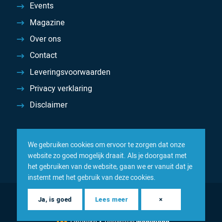
Events
Magazine
Over ons
Contact
Leveringsvoorwaarden
Privacy verklaring
Disclaimer
We gebruiken cookies om ervoor te zorgen dat onze
website zo goed mogelijk draait. Als je doorgaat met
het gebruiken van de website, gaan we er vanuit dat je
instemt met het gebruik van deze cookies.
© 2026 Inacom — Sterk in spareparts, consumables en
Ja, is goed
Lees meer
×
componenten