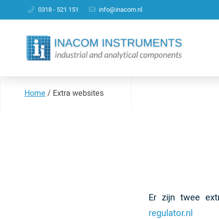
0318 - 521 151
info@inacom.nl
Home
/
Extra websites
Er zijn twee ex
regulator.nl