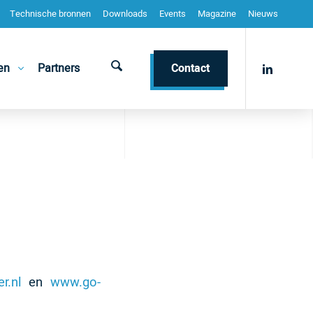
Technische bronnen
Downloads
Events
Magazine
Nieuws
en
Partners
Contact
r.nl
en
www.go-