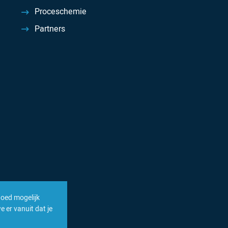
Proceschemie
Partners
goed mogelijk
 er vanuit dat je