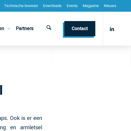
Technische bronnen
Downloads
Events
Magazine
Nieuws
en
Partners
Contact
l
ps. Ook is er een
ing en armletsel