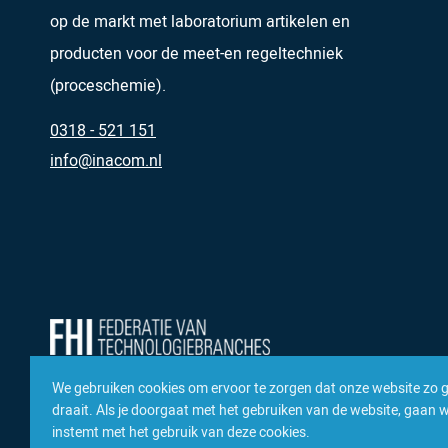
op de markt met laboratorium artikelen en
producten voor de meet-en regeltechniek
(proceschemie).
0318 - 521 151
info@inacom.nl
We gebruiken cookies om ervoor te zorgen dat onze website zo 
draait. Als je doorgaat met het gebruiken van de website, gaan we
instemt met het gebruik van deze cookies.