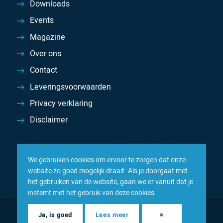
Downloads
Events
Magazine
Over ons
Contact
Leveringsvoorwaarden
Privacy verklaring
Disclaimer
We gebruiken cookies om ervoor te zorgen dat onze
website zo goed mogelijk draait. Als je doorgaat met
het gebruiken van de website, gaan we er vanuit dat je
instemt met het gebruik van deze cookies.
© 2026 Inacom — Sterk in spareparts, consumables en
Ja, is goed
Lees meer
×