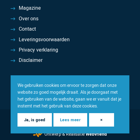
Magazine
Over ons
Contact
Leveringsvoorwaarden
Privacy verklaring
Disclaimer
We gebruiken cookies om ervoor te zorgen dat onze
website zo goed mogelijk draait. Als je doorgaat met
het gebruiken van de website, gaan we er vanuit dat je
instemt met het gebruik van deze cookies.
© 2026 Inacom — Sterk in spareparts, consumables en
Ja, is goed
Lees meer
×
componenten
Ontwerp & Realisatie
Webvriend