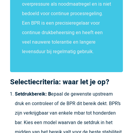
overpressure als noodmaatregel en is niet
bedoeld voor continue procesregeling.
Een BPR is een precisieregelaar voor
continue drukbeheersing en heeft een
veel nauwere tolerantie en langere
levensduur bij regelmatig gebruik.
Selectiecriteria: waar let je op?
Setdrukbereik: B
epaal de gewenste upstream
druk en controleer of de BPR dit bereik dekt. BPR’s
zijn verkrijgbaar van enkele mbar tot honderden
bar. Kies een model waarvan de setdruk in het
midden van het bereik valt voor de beste stabiliteit.