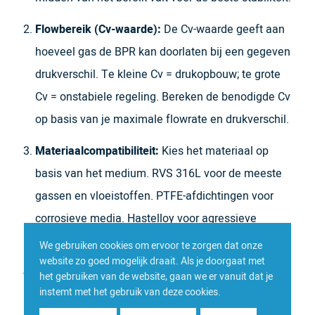
Flowbereik (Cv-waarde):
De Cv-waarde geeft aan
hoeveel gas de BPR kan doorlaten bij een gegeven
drukverschil. Te kleine Cv = drukopbouw; te grote
Cv = onstabiele regeling. Bereken de benodigde Cv
op basis van je maximale flowrate en drukverschil.
Materiaalcompatibiliteit:
Kies het materiaal op
basis van het medium. RVS 316L voor de meeste
gassen en vloeistoffen. PTFE-afdichtingen voor
corrosieve media. Hastelloy voor agressieve
chemicaliën. Controleer ook de O-ring materialen.
We gebruiken cookies om ervoor te zorgen dat onze
website zo goed mogelijk draait. Als je doorgaat met
Temperatuurbereik:
BPR’s in laboratoria werken
het gebruiken van de website, gaan we er vanuit dat je
instemt met het gebruik van deze cookies.
typisch bij kamertemperatuur. Bij verhoogde