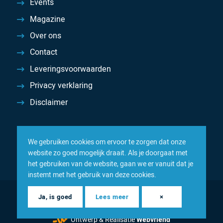
Events
Magazine
Over ons
Contact
Leveringsvoorwaarden
Privacy verklaring
Disclaimer
We gebruiken cookies om ervoor te zorgen dat onze
website zo goed mogelijk draait. Als je doorgaat met
het gebruiken van de website, gaan we er vanuit dat je
instemt met het gebruik van deze cookies.
© 2026 Inacom — Sterk in spareparts, consumables en
Ja, is goed
Lees meer
×
componenten
Ontwerp & Realisatie
Webvriend